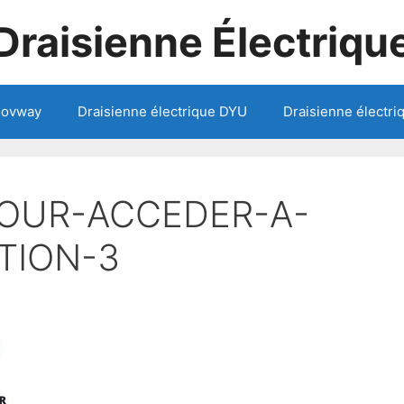
Draisienne Électriqu
oovway
Draisienne électrique DYU
Draisienne électri
POUR-ACCEDER-A-
TION-3