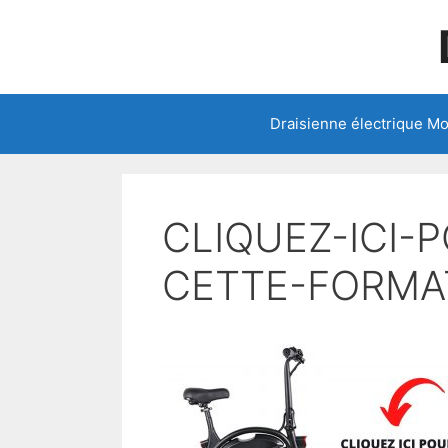
Aller
au
contenu
Draisienne électrique M
CLIQUEZ-ICI-
CETTE-FORMA